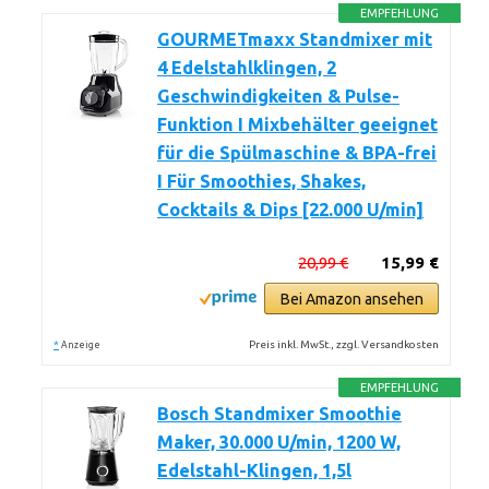
EMPFEHLUNG
GOURMETmaxx Standmixer mit
4 Edelstahlklingen, 2
Geschwindigkeiten & Pulse-
Funktion I Mixbehälter geeignet
für die Spülmaschine & BPA-frei
I Für Smoothies, Shakes,
Cocktails & Dips [22.000 U/min]
20,99 €
15,99 €
Bei Amazon ansehen
*
Preis inkl. MwSt., zzgl. Versandkosten
Anzeige
EMPFEHLUNG
Bosch Standmixer Smoothie
Maker, 30.000 U/min, 1200 W,
Edelstahl-Klingen, 1,5l