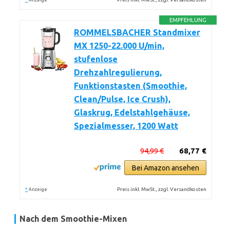
Anzeige
EMPFEHLUNG
ROMMELSBACHER Standmixer
MX 1250-22.000 U/min,
stufenlose
Drehzahlregulierung,
Funktionstasten (Smoothie,
Clean/Pulse, Ice Crush),
Glaskrug, Edelstahlgehäuse,
Spezialmesser, 1200 Watt
94,99 €
68,77 €
Bei Amazon ansehen
*
Preis inkl. MwSt., zzgl. Versandkosten
Anzeige
Nach dem Smoothie-Mixen