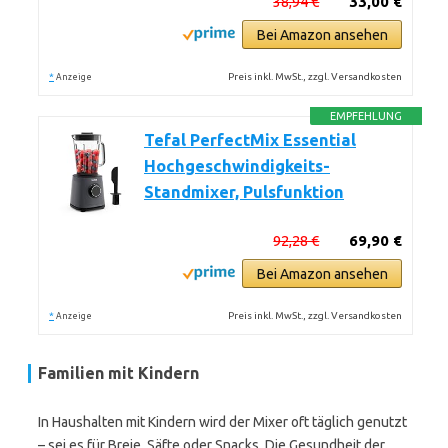
38,94 €
33,00 €
Bei Amazon ansehen
*
Preis inkl. MwSt., zzgl. Versandkosten
Anzeige
EMPFEHLUNG
Tefal PerfectMix Essential
Hochgeschwindigkeits-
Standmixer, Pulsfunktion
92,28 €
69,90 €
Bei Amazon ansehen
*
Preis inkl. MwSt., zzgl. Versandkosten
Anzeige
Familien mit Kindern
In Haushalten mit Kindern wird der Mixer oft täglich genutzt
– sei es für Breie, Säfte oder Snacks. Die Gesundheit der