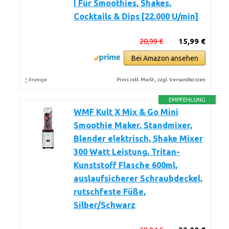
I Für Smoothies, Shakes,
Cocktails & Dips [22.000 U/min]
20,99 €
15,99 €
Bei Amazon ansehen
*
Preis inkl. MwSt., zzgl. Versandkosten
Anzeige
EMPFEHLUNG
WMF Kult X Mix & Go Mini
Smoothie Maker, Standmixer,
Blender elektrisch, Shake Mixer
300 Watt Leistung, Tritan-
Kunststoff Flasche 600ml,
auslaufsicherer Schraubdeckel,
rutschfeste Füße,
Silber/Schwarz