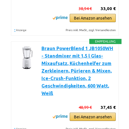
38,94 €
33,00 €
Bei Amazon ansehen
*
Preis inkl. MwSt., zzgl. Versandkosten
Anzeige
EMPFEHLUNG
Braun PowerBlend 1 JB1050WH
- Standmixer mit 1,5 l Glas-
Mixaufsatz, Küchenhelfer zum
Zerkleinern, Pürieren & Mixen,
Ice-Crush-Funktion, 2
Geschwindigkeiten, 600 Watt,
Weiß
48,99 €
37,45 €
Bei Amazon ansehen
*
Preis inkl. MwSt., zzgl. Versandkosten