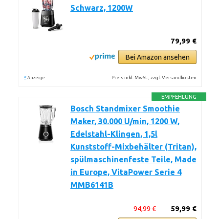
Schwarz, 1200W
79,99 €
Bei Amazon ansehen
*
Preis inkl. MwSt., zzgl. Versandkosten
Anzeige
EMPFEHLUNG
Bosch Standmixer Smoothie
Maker, 30.000 U/min, 1200 W,
Edelstahl-Klingen, 1,5l
Kunststoff-Mixbehälter (Tritan),
spülmaschinenfeste Teile, Made
in Europe, VitaPower Serie 4
MMB6141B
94,99 €
59,99 €