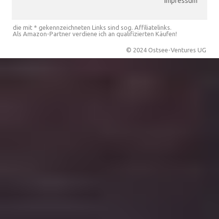
Impressum
die mit * gekennzeichneten Links sind sog. Affiliatelinks.
Als Amazon-Partner verdiene ich an qualifizierten Käufen!
© 2024 Ostsee-Ventures UG