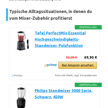
Typische Alltagssituationen, in denen du
vom Mixer-Zubehör profitierst
EMPFEHLUNG
Tefal PerfectMix Essential
Hochgeschwindigkeits-
Standmixer, Pulsfunktion
92,28 €
69,90 €
Bei Amazon ansehen
*
Preis inkl. MwSt., zzgl. Versandkosten
Anzeige
EMPFEHLUNG
Philips Standmixer 3000 Serie,
Schwarz, 450W