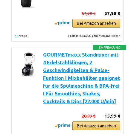
54,99 €
37,99 €
Bei Amazon ansehen
*
Preis inkl. MwSt., zzgl. Versandkosten
Anzeige
EMPFEHLUNG
GOURMETmaxx Standmixer mit
4 Edelstahlklingen, 2
Geschwindigkeiten & Pulse-
Funktion I Mixbehälter geeignet
für die Spülmaschine & BPA-frei
I Für Smoothies, Shakes,
Cocktails & Dips [22.000 U/min]
20,99 €
15,99 €
Bei Amazon ansehen