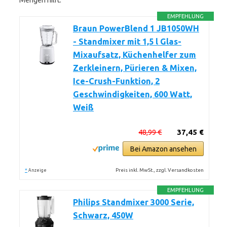
Mengen hilft.
EMPFEHLUNG
Braun PowerBlend 1 JB1050WH
- Standmixer mit 1,5 l Glas-
Mixaufsatz, Küchenhelfer zum
Zerkleinern, Pürieren & Mixen,
Ice-Crush-Funktion, 2
Geschwindigkeiten, 600 Watt,
Weiß
48,99 €
37,45 €
Bei Amazon ansehen
*
Preis inkl. MwSt., zzgl. Versandkosten
Anzeige
EMPFEHLUNG
Philips Standmixer 3000 Serie,
Schwarz, 450W