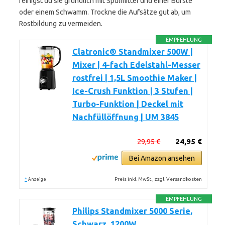
reinigst du sie gründlich mit Spülmittel und einer Bürste
oder einem Schwamm. Trockne die Aufsätze gut ab, um
Rostbildung zu vermeiden.
EMPFEHLUNG
Clatronic® Standmixer 500W |
Mixer | 4-fach Edelstahl-Messer
rostfrei | 1,5L Smoothie Maker |
Ice-Crush Funktion | 3 Stufen |
Turbo-Funktion | Deckel mit
Nachfüllöffnung | UM 3845
29,95 €
24,95 €
Bei Amazon ansehen
*
Preis inkl. MwSt., zzgl. Versandkosten
Anzeige
EMPFEHLUNG
Philips Standmixer 5000 Serie,
Schwarz, 1200W