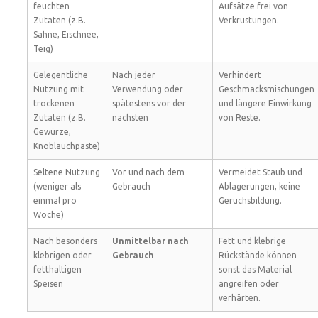
feuchten
Aufsätze frei von
Zutaten (z.B.
Verkrustungen.
Sahne, Eischnee,
Teig)
Gelegentliche
Nach jeder
Verhindert
Nutzung mit
Verwendung oder
Geschmacksmischungen
trockenen
spätestens vor der
und längere Einwirkung
Zutaten (z.B.
nächsten
von Reste.
Gewürze,
Knoblauchpaste)
Seltene Nutzung
Vor und nach dem
Vermeidet Staub und
(weniger als
Gebrauch
Ablagerungen, keine
einmal pro
Geruchsbildung.
Woche)
Nach besonders
Unmittelbar nach
Fett und klebrige
klebrigen oder
Gebrauch
Rückstände können
fetthaltigen
sonst das Material
Speisen
angreifen oder
verhärten.