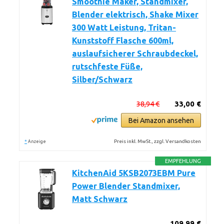
Smoothie Maker, Standmixer,
Blender elektrisch, Shake Mixer
300 Watt Leistung, Tritan-
Kunststoff Flasche 600ml,
auslaufsicherer Schraubdeckel,
rutschfeste Füße,
Silber/Schwarz
38,94 €
33,00 €
Bei Amazon ansehen
*
Preis inkl. MwSt., zzgl. Versandkosten
Anzeige
EMPFEHLUNG
KitchenAid 5KSB2073EBM Pure
Power Blender Standmixer,
Matt Schwarz
109,99 €