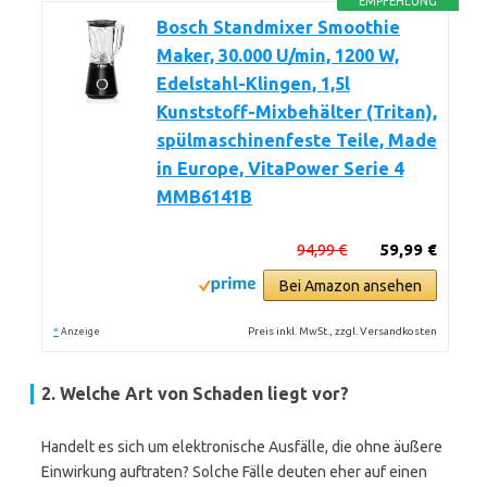
EMPFEHLUNG
Bosch Standmixer Smoothie
Maker, 30.000 U/min, 1200 W,
Edelstahl-Klingen, 1,5l
Kunststoff-Mixbehälter (Tritan),
spülmaschinenfeste Teile, Made
in Europe, VitaPower Serie 4
MMB6141B
94,99 €
59,99 €
Bei Amazon ansehen
*
Preis inkl. MwSt., zzgl. Versandkosten
Anzeige
2. Welche Art von Schaden liegt vor?
Handelt es sich um elektronische Ausfälle, die ohne äußere
Einwirkung auftraten? Solche Fälle deuten eher auf einen