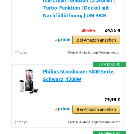
Ice-Crush Funktion | 3 Stufen |
Turbo-Funktion | Deckel mit
Nachfüllöffnung | UM 3845
29,95 €
24,95 €
Bei Amazon ansehen
*
Preis inkl. MwSt., zzgl. Versandkosten
Anzeige
EMPFEHLUNG
Philips Standmixer 5000 Serie,
Schwarz, 1200W
79,99 €
Bei Amazon ansehen
*
Preis inkl. MwSt., zzgl. Versandkosten
Anzeige
EMPFEHLUNG