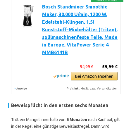
Bosch Standmixer Smoothie
Maker, 30.000 U/min, 1200 W,
Edelstahl-Klingen, 1,5l
Kunststoff-Mixbehälter (Tritan),
spülmaschinenfeste Teile, Made
in Europe, VitaPower Serie 4
MMB6141B
94,99 €
59,99 €
Bei Amazon ansehen
*
Preis inkl. MwSt., zzgl. Versandkosten
Anzeige
Beweispflicht in den ersten sechs Monaten
Tritt ein Mangel innerhalb von
6 Monaten
nach Kauf auf, gilt
in der Regel eine günstige Beweislastregel. Dann wird