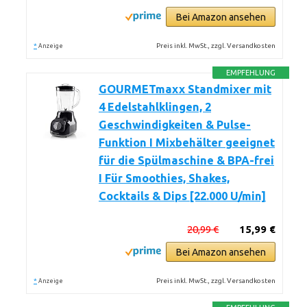
Bei Amazon ansehen
*
Preis inkl. MwSt., zzgl. Versandkosten
Anzeige
EMPFEHLUNG
GOURMETmaxx Standmixer mit
4 Edelstahlklingen, 2
Geschwindigkeiten & Pulse-
Funktion I Mixbehälter geeignet
für die Spülmaschine & BPA-frei
I Für Smoothies, Shakes,
Cocktails & Dips [22.000 U/min]
20,99 €
15,99 €
Bei Amazon ansehen
*
Preis inkl. MwSt., zzgl. Versandkosten
Anzeige