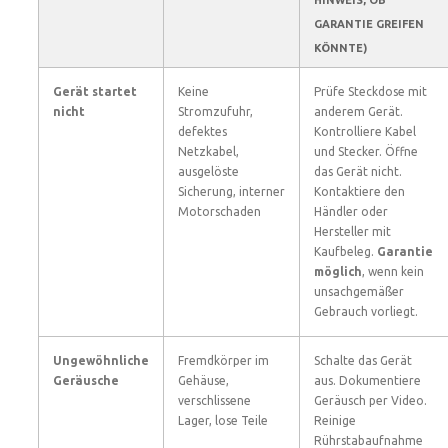
HINWEIS, OB
GARANTIE GREIFEN
KÖNNTE)
Gerät startet
Keine
Prüfe Steckdose mit
nicht
Stromzufuhr,
anderem Gerät.
defektes
Kontrolliere Kabel
Netzkabel,
und Stecker. Öffne
ausgelöste
das Gerät nicht.
Sicherung, interner
Kontaktiere den
Motorschaden
Händler oder
Hersteller mit
Kaufbeleg.
Garantie
möglich
, wenn kein
unsachgemäßer
Gebrauch vorliegt.
Ungewöhnliche
Fremdkörper im
Schalte das Gerät
Geräusche
Gehäuse,
aus. Dokumentiere
verschlissene
Geräusch per Video.
Lager, lose Teile
Reinige
Rührstabaufnahme