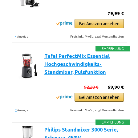
79,99 €
Bei Amazon ansehen
*
Preis inkl. MwSt., zzgl. Versandkosten
Anzeige
EMPFEHLUNG
Tefal PerfectMix Essential
Hochgeschwindigkeits-
Standmixer, Pulsfunktion
92,28 €
69,90 €
Bei Amazon ansehen
*
Preis inkl. MwSt., zzgl. Versandkosten
Anzeige
EMPFEHLUNG
Philips Standmixer 3000 Serie,
Schwarz, 450W