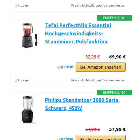
*
Preis inkl. MwSt., zzgl. Versandkosten
Anzeige
EMPFEHLUNG
Tefal PerfectMix Essential
Hochgeschwindigkeits-
Standmixer, Pulsfunktion
92,28 €
69,90 €
Bei Amazon ansehen
*
Preis inkl. MwSt., zzgl. Versandkosten
Anzeige
EMPFEHLUNG
Philips Standmixer 3000 Serie,
Schwarz, 450W
54,99 €
37,99 €
Bei Amazon ansehen