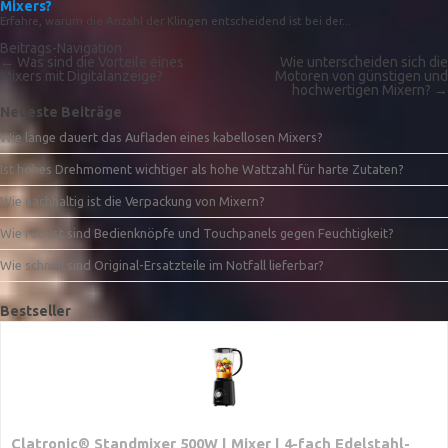
Mixers?
Erfahre, warum die Anzahl der Klingen entscheidend ist bei der...
Beitrags-Navigation
←
Was sind die Vorteile eines
Wie unterscheiden sich die
Mixers mit Digitalanzeige?
Motoren von günstigen und
hochwertigen Mixern?
→
Neueste Beiträge
Wie lange dauert das Aufladen eines kabellosen Mixers?
Ist hohes Drehmoment wichtiger als hohe Wattzahl für harte Zutaten?
Wie nachhaltig ist die Verpackung von Mixern?
Wie robust sind Bedienknöpfe und Touchpanels gegen Feuchtigkeit?
Wie schnell sind Original-Ersatzteile im Notfall lieferbar?
Bestseller
Clatronic® Standmixer 500W | Mixer | 4-fach Edelstahl-