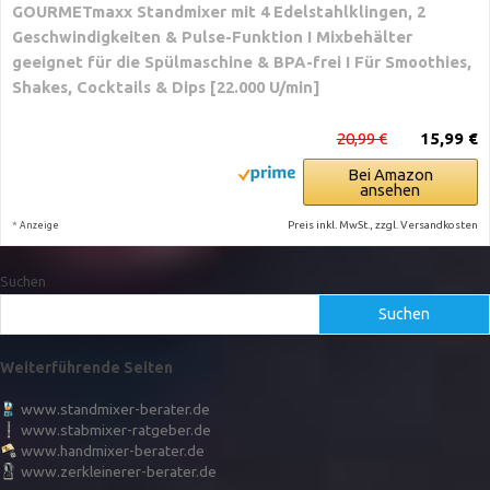
GOURMETmaxx Standmixer mit 4 Edelstahlklingen, 2
Geschwindigkeiten & Pulse-Funktion I Mixbehälter
geeignet für die Spülmaschine & BPA-frei I Für Smoothies,
Shakes, Cocktails & Dips [22.000 U/min]
20,99 €
15,99 €
Bei Amazon
ansehen
*
Preis inkl. MwSt., zzgl. Versandkosten
Anzeige
Suchen
Suchen
Weiterführende Seiten
www.standmixer-berater.de
www.stabmixer-ratgeber.de
www.handmixer-berater.de
www.zerkleinerer-berater.de