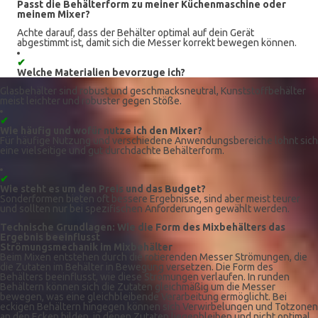
Passt die Behälterform zu meiner Küchenmaschine oder
meinem Mixer?
Achte darauf, dass der Behälter optimal auf dein Gerät
abgestimmt ist, damit sich die Messer korrekt bewegen können.
✔
Welche Materialien bevorzuge ich?
Glasbehälter sind robust und geschmacksneutral, Kunststoffbehälter
meist leichter und robuster gegen Stöße.
✔
Wie häufig und wofür nutze ich den Mixer?
Für häufige Nutzung und verschiedene Anwendungsbereiche lohnt sich
eine vielseitige und gut durchdachte Behälterform.
✔
Wie steht es um den Preis und das Budget?
Sonderformen bieten oft bessere Ergebnisse, sind aber meist teurer
und sollten nur bei spezifischen Anforderungen gewählt werden.
Technische Grundlagen: Wie die Form des Mixbehälters das
Ergebnis beeinflusst
Strömungsmechanik im Mixbehälter
Beim Mixen entstehen durch die rotierenden Messer Strömungen, die
die Zutaten im Behälter in Bewegung versetzen. Die Form des
Behälters beeinflusst, wie diese Strömungen verlaufen. In runden
Behältern können sich die Zutaten gleichmäßig um die Messer
bewegen, was eine gleichbleibende Verarbeitung ermöglicht. Bei
eckigen Behältern hingegen können sich Verwirbelungen und Totzonen
an den Ecken bilden, in denen Zutaten liegenbleiben und nicht optimal