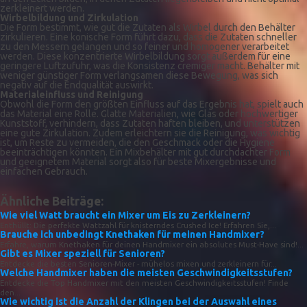
zerkleinert werden.
Wirbelbildung und Zirkulation
Die Form bestimmt, wie gut die Zutaten als Wirbel durch den Behälter
zirkulieren. Eine konische Form führt dazu, dass die Zutaten schneller
zu den Messern gelangen und so feiner und homogener verarbeitet
werden. Diese konzentrierte Wirbelbildung sorgt außerdem für eine
geringere Luftzufuhr, was die Konsistenz cremiger macht. Behälter mit
weniger günstiger Form verlangsamen diese Bewegung, was sich
negativ auf die Endqualität auswirkt.
Materialeinfluss und Reinigung
Obwohl die Form den größten Einfluss auf das Ergebnis hat, spielt auch
das Material eine Rolle. Glatte Materialien, wie Glas oder hochwertiger
Kunststoff, verhindern, dass Zutaten haften bleiben, und unterstützen
eine gute Zirkulation. Zudem erleichtern sie die Reinigung, was wichtig
ist, um Reste zu vermeiden, die den Geschmack oder die Hygiene
beeinträchtigen könnten. Ein Mixbehälter mit gut durchdachter Form
und geeignetem Material sorgt also für beste Mixergebnisse und
einfachen Gebrauch.
Ähnliche Beiträge:
Wie viel Watt braucht ein Mixer um Eis zu Zerkleinern?
Enthüllt: Die perfekte Wattzahl für knisterndes Crushed Ice! Erfahren Sie,...
Brauche ich unbedingt Knethaken für meinen Handmixer?
Erfahre, warum Knethaken für deinen Handmixer ein absolutes Must-Have sind!...
Gibt es Mixer speziell für Senioren?
Entdecke die besten Senioren-Mixer - mühelos mixen und zerkleinern für...
Welche Handmixer haben die meisten Geschwindigkeitsstufen?
Entdecke die Top Handmixer mit den meisten Geschwindigkeitsstufen! Finde
den...
Wie wichtig ist die Anzahl der Klingen bei der Auswahl eines