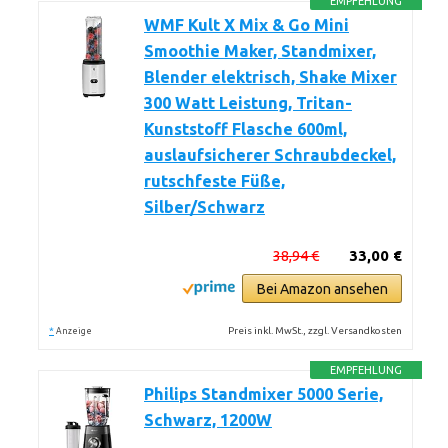
EMPFEHLUNG
WMF Kult X Mix & Go Mini
Smoothie Maker, Standmixer,
Blender elektrisch, Shake Mixer
300 Watt Leistung, Tritan-
Kunststoff Flasche 600ml,
auslaufsicherer Schraubdeckel,
rutschfeste Füße,
Silber/Schwarz
38,94 €
33,00 €
Bei Amazon ansehen
*
Preis inkl. MwSt., zzgl. Versandkosten
Anzeige
EMPFEHLUNG
Philips Standmixer 5000 Serie,
Schwarz, 1200W