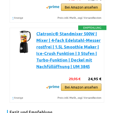
Bei Amazon ansehen
*
Preis inkl. MwSt., zzgl. Versandkosten
Anzeige
EMPFEHLUNG
Clatronic® Standmixer 500W |
Mixer | 4-fach Edelstahl-Messer
rostfrei | 1,5L Smoothie Maker |
Ice-Crush Funktion | 3 Stufen |
Turbo-Funktion | Deckel mit
Nachfüllöffnung | UM 3845
29,95 €
24,95 €
Bei Amazon ansehen
*
Preis inkl. MwSt., zzgl. Versandkosten
Anzeige
Fazit und Empfehlung