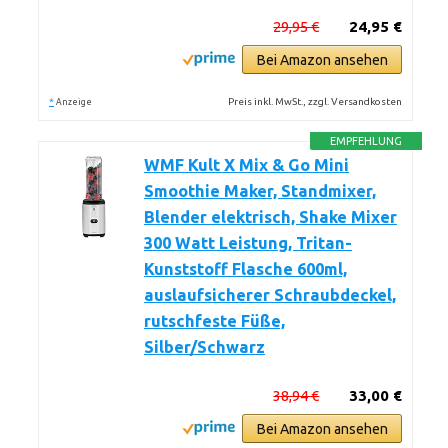
29,95 €
24,95 €
Bei Amazon ansehen
*
Preis inkl. MwSt., zzgl. Versandkosten
Anzeige
EMPFEHLUNG
WMF Kult X Mix & Go Mini
Smoothie Maker, Standmixer,
Blender elektrisch, Shake Mixer
300 Watt Leistung, Tritan-
Kunststoff Flasche 600ml,
auslaufsicherer Schraubdeckel,
rutschfeste Füße,
Silber/Schwarz
38,94 €
33,00 €
Bei Amazon ansehen