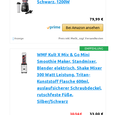
Schwarz, 1200W
79,99 €
Bei Amazon ansehen
*
Preis inkl. MwSt., zzgl. Versandkosten
Anzeige
EMPFEHLUNG
WMF Kult X Mix & Go Mini
Smoothie Maker, Standmixer,
Blender elektrisch, Shake Mixer
300 Watt Leistung, Tritan-
Kunststoff Flasche 600ml,
auslaufsicherer Schraubdeckel,
rutschfeste Füße,
Silber/Schwarz
38,94 €
33,00 €