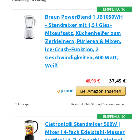
EMPFEHLUNG
Braun PowerBlend 1 JB1050WH
- Standmixer mit 1,5 l Glas-
Mixaufsatz, Küchenhelfer zum
Zerkleinern, Pürieren & Mixen,
Ice-Crush-Funktion, 2
Geschwindigkeiten, 600 Watt,
Weiß
48,99 €
37,45 €
Bei Amazon ansehen
*
Preis inkl. MwSt., zzgl. Versandkosten
Anzeige
EMPFEHLUNG
Clatronic® Standmixer 500W |
Mixer | 4-fach Edelstahl-Messer