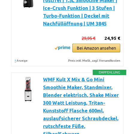
rostfrei | 1,5L Smoothie Maker |
Ice-Crush Funktion | 3 Stufen |
Turbo-Funktion | Deckel mit
Nachfüllöffnung | UM 3845
29,95 €
24,95 €
Bei Amazon ansehen
*
Preis inkl. MwSt., zzgl. Versandkosten
Anzeige
EMPFEHLUNG
WMF Kult X Mix & Go Mini
Smoothie Maker, Standmixer,
Blender elektrisch, Shake Mixer
300 Watt Leistung, Tritan-
Kunststoff Flasche 600ml,
auslaufsicherer Schraubdeckel,
rutschfeste Füße,