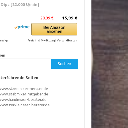
 Dips [22.000 U/min]
20,99 €
15,99 €
Bei Amazon
ansehen
Preis inkl. MwSt., zzgl. Versandkosten
nzeige
hen
Suchen
terführende Seiten
www.standmixer-berater.de
www.stabmixer-ratgeber.de
www.handmixer-berater.de
www.zerkleinerer-berater.de