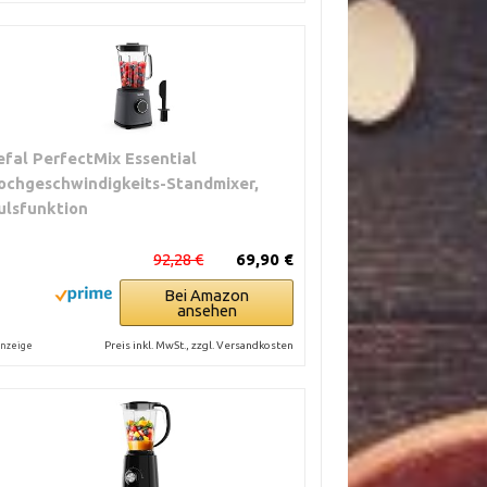
efal PerfectMix Essential
ochgeschwindigkeits-Standmixer,
ulsfunktion
92,28 €
69,90 €
Bei Amazon
ansehen
Preis inkl. MwSt., zzgl. Versandkosten
nzeige