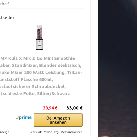
erbar?
tseller
MF Kult X Mix & Go Mini Smoothie
aker, Standmixer, Blender elektrisch,
hake Mixer 300 Watt Leistung, Tritan-
unststoff Flasche 600ml,
uslaufsicherer Schraubdeckel,
utschfeste Füße, Silber/Schwarz
38,94 €
33,00 €
Bei Amazon
ansehen
Preis inkl. MwSt., zzgl. Versandkosten
nzeige