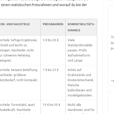
, einen realistischen Preisrahmen und worauf du bei der
OR- UND NACHTEILE
PREISRAHMEN
KOMPATIBILITÄTS-
HINWEIS
T
orteile: luftige Ergebnisse,
5 € bis 20 €
Viele
H
chnell und leicht zu
Standardmodelle
P
einigen. Nachteile: nicht
passen. Prüfe
ür schweren Hefeteig
Aufnahmeform
eeignet.
und Länge.
orteile: bessere Belüftung.
7 € bis 25 €
Achte auf
achteile: größerer
Drahtstärke und
latzbedarf, nicht kompakt.
Einsteckmechanik.
*
A
Manche
Ballonbesen sind
modellgebunden.
orteile: formstabil, spart
10 € bis 30 €
Nicht alle
uskelkraft. Nachteile:
Handmixer sind für