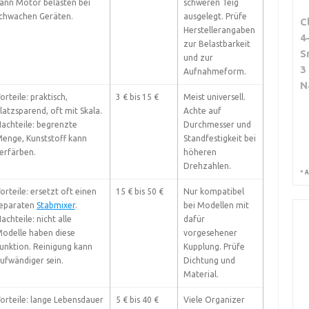
ann Motor belasten bei
schweren Teig
chwachen Geräten.
ausgelegt. Prüfe
C
Herstellerangaben
4
zur Belastbarkeit
S
und zur
3
Aufnahmeform.
N
orteile: praktisch,
3 € bis 15 €
Meist universell.
latzsparend, oft mit Skala.
Achte auf
achteile: begrenzte
Durchmesser und
enge, Kunststoff kann
Standfestigkeit bei
erfärben.
höheren
Drehzahlen.
*
A
orteile: ersetzt oft einen
15 € bis 50 €
Nur kompatibel
eparaten
Stabmixer
.
bei Modellen mit
achteile: nicht alle
dafür
odelle haben diese
vorgesehener
unktion. Reinigung kann
Kupplung. Prüfe
ufwändiger sein.
Dichtung und
Material.
orteile: lange Lebensdauer
5 € bis 40 €
Viele Organizer