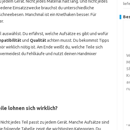
zu jedem Gerät. Nicht jedes Material hält lang. Und nicht jedes
lief
hiedene Einsatzzwecke brauchst du unterschiedliche
Schneebesen. Manchmal ist ein Knethaken besser. Für
Bes
er.
voll auswählst. Du erfährst, welche Aufsätze es gibt und wofür
patibilität
und
Qualität
achten musst. Du bekommst Tipps
r wirklich nötig ist. Am Ende weißt du, welche Teile sich
 vermeidest du Fehlkäufe und nutzt deinen Handmixer
W
M
S
K
a
r
le lohnen sich wirklich?
. Nicht jedes Teil passt zu jedem Gerät. Manche Aufsätze sind
*
A
ie folgende Tabelle zeigt die wichtigsten Kategorien. Du