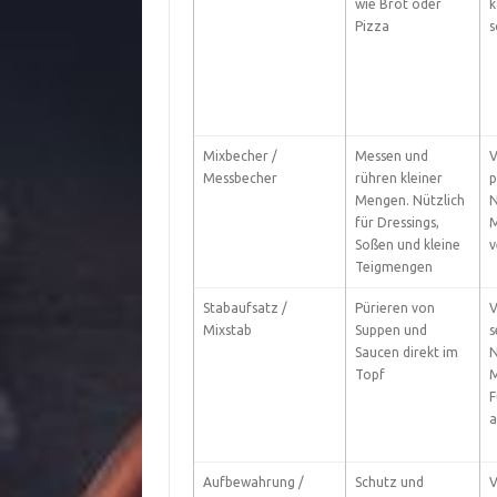
wie Brot oder
k
Pizza
s
Mixbecher /
Messen und
V
Messbecher
rühren kleiner
p
Mengen. Nützlich
N
für Dressings,
M
Soßen und kleine
v
Teigmengen
Stabaufsatz /
Pürieren von
V
Mixstab
Suppen und
s
Saucen direkt im
N
Topf
M
F
a
Aufbewahrung /
Schutz und
V