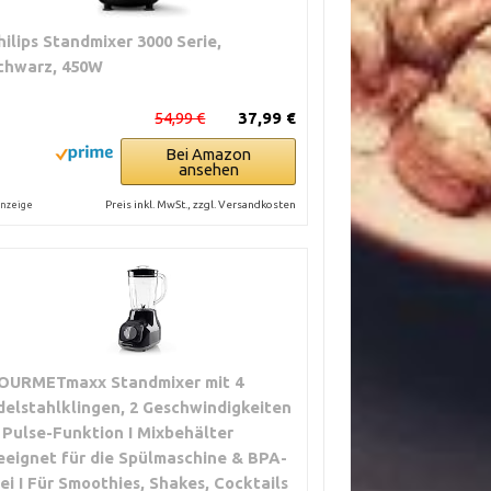
hilips Standmixer 3000 Serie,
chwarz, 450W
54,99 €
37,99 €
Bei Amazon
ansehen
Preis inkl. MwSt., zzgl. Versandkosten
nzeige
OURMETmaxx Standmixer mit 4
delstahlklingen, 2 Geschwindigkeiten
 Pulse-Funktion I Mixbehälter
eeignet für die Spülmaschine & BPA-
rei I Für Smoothies, Shakes, Cocktails