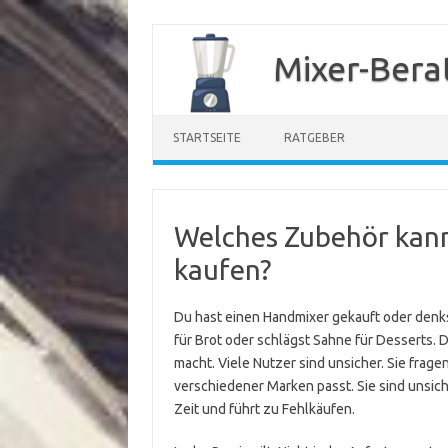
Zum
Inhalt
Mixer-Bera
springen
STARTSEITE
RATGEBER
Welches Zubehör kann
kaufen?
Du hast einen Handmixer gekauft oder denks
für Brot oder schlägst Sahne für Desserts. D
macht. Viele Nutzer sind unsicher. Sie frage
verschiedener Marken passt. Sie sind unsich
Zeit und führt zu Fehlkäufen.