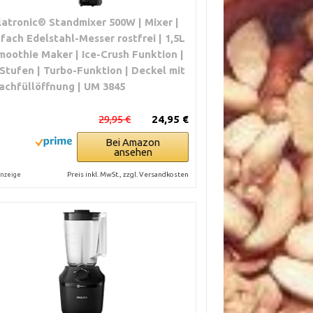
latronic® Standmixer 500W | Mixer |
-fach Edelstahl-Messer rostfrei | 1,5L
moothie Maker | Ice-Crush Funktion |
 Stufen | Turbo-Funktion | Deckel mit
achfüllöffnung | UM 3845
29,95 €
24,95 €
Bei Amazon
ansehen
Preis inkl. MwSt., zzgl. Versandkosten
nzeige