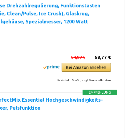
se Drehzahlregulierung, Funktionstasten
e, Clean/Pulse, Ice Crush), Glaskrug,
lgehäuse, Spezialmesser, 1200 Watt
94,99 €
68,77 €
Bei Amazon ansehen
Preis inkl. MwSt., zzgl. Versandkosten
EMPFEHLUNG
rfectMix Essential Hochgeschwindigkeits-
er, Pulsfunktion