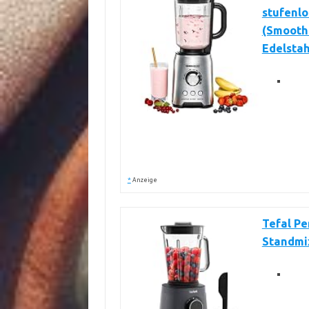
stufenlo
(Smoothi
Edelstah
*
Anzeige
Tefal Pe
Standmix