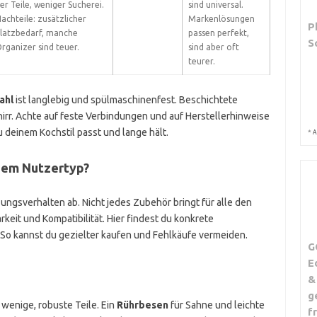
er Teile, weniger Sucherei.
sind universal.
achteile: zusätzlicher
Markenlösungen
P
latzbedarf, manche
passen perfekt,
S
rganizer sind teuer.
sind aber oft
teurer.
ahl
ist langlebig und spülmaschinenfest. Beschichtete
rr. Achte auf feste Verbindungen und auf Herstellerhinweise
u deinem Kochstil passt und lange hält.
*
A
hem Nutzertyp?
ngsverhalten ab. Nicht jedes Zubehör bringt für alle den
rkeit und Kompatibilität. Hier findest du konkrete
So kannst du gezielter kaufen und Fehlkäufe vermeiden.
G
E
&
g
wenige, robuste Teile. Ein
Rührbesen
für Sahne und leichte
f