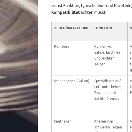
siehst Funktion, typische Vor- und Nachteile
Kompatibilität
achten musst.
ZUBEHÖRKATEGORIE
FUNKTION
V
Rührbesen
Rühren von
V
Sahne, Eischnee
s
und leichten
r
Teigen
f
g
Schneebesen (Ballon)
Spezialisiert auf
V
Luft unterheben,
N
Eischnee und
P
leichte Cremes
Knethaken
Kneten von
V
schweren Teigen
M