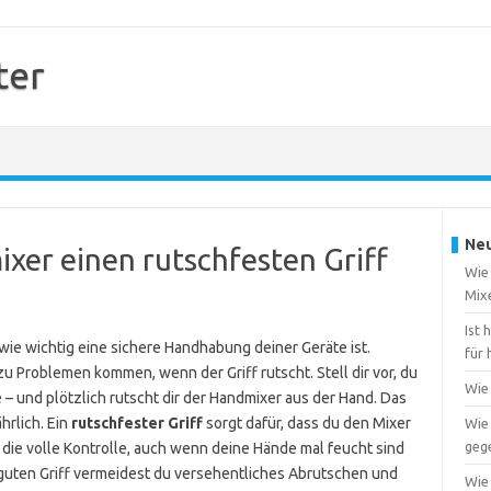
ter
Neu
xer einen rutschfesten Griff
Wie
Mix
Ist
 wie wichtig eine sichere Handhabung deiner Geräte ist.
für 
 Problemen kommen, wenn der Griff rutscht. Stell dir vor, du
Wie 
 – und plötzlich rutscht dir der Handmixer aus der Hand. Das
hrlich. Ein
rutschfester Griff
sorgt dafür, dass du den Mixer
Wie
geg
u die volle Kontrolle, auch wenn deine Hände mal feucht sind
 guten Griff vermeidest du versehentliches Abrutschen und
Wie 