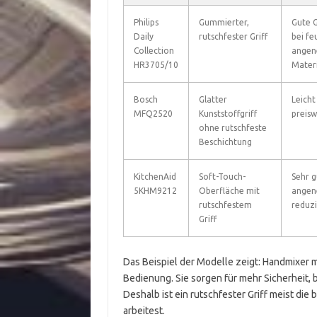
Philips
Gummierter,
Gute G
Daily
rutschfester Griff
bei fe
Collection
angen
HR3705/10
Materi
Bosch
Glatter
Leicht
MFQ2520
Kunststoffgriff
preisw
ohne rutschfeste
Beschichtung
KitchenAid
Soft-Touch-
Sehr g
5KHM9212
Oberfläche mit
angen
rutschfestem
reduz
Griff
Das Beispiel der Modelle zeigt: Handmixer 
Bedienung. Sie sorgen für mehr Sicherheit, 
Deshalb ist ein rutschfester Griff meist die
arbeitest.