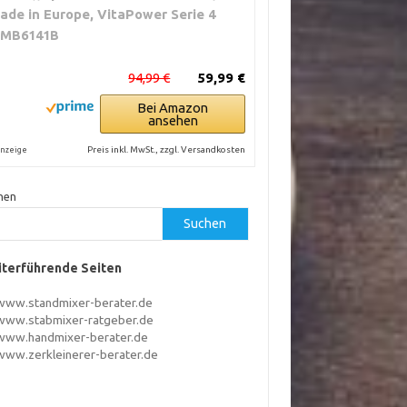
ade in Europe, VitaPower Serie 4
MB6141B
94,99 €
59,99 €
Bei Amazon
ansehen
Preis inkl. MwSt., zzgl. Versandkosten
nzeige
hen
Suchen
terführende Seiten
www.standmixer-berater.de
www.stabmixer-ratgeber.de
www.handmixer-berater.de
www.zerkleinerer-berater.de