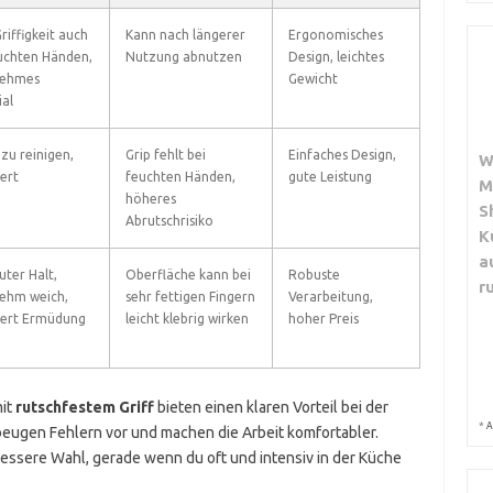
riffigkeit auch
Kann nach längerer
Ergonomisches
uchten Händen,
Nutzung abnutzen
Design, leichtes
ehmes
Gewicht
al
 zu reinigen,
Grip fehlt bei
Einfaches Design,
W
ert
feuchten Händen,
gute Leistung
M
höheres
S
Abrutschrisiko
K
a
uter Halt,
Oberfläche kann bei
Robuste
r
ehm weich,
sehr fettigen Fingern
Verarbeitung,
iert Ermüdung
leicht klebrig wirken
hoher Preis
mit
rutschfestem Griff
bieten einen klaren Vorteil bei der
*
A
beugen Fehlern vor und machen die Arbeit komfortabler.
 bessere Wahl, gerade wenn du oft und intensiv in der Küche