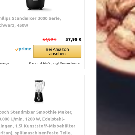
hilips Standmixer 3000 Serie,
chwarz, 450W
54,99 €
37,99 €
Bei Amazon
ansehen
Preis inkl. MwSt., zzgl. Versandkosten
nzeige
osch Standmixer Smoothie Maker,
0.000 U/min, 1200 W, Edelstahl-
lingen, 1,5l Kunststoff-Mixbehälter
Tritan), spülmaschinenfeste Teile,