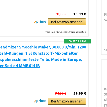
20,99 €
15,99 €
P
S
Bei Amazon ansehen
Preis inkl. MwSt., zzgl. Versandkosten
EMPFEHLUNG
andmixer Smoothie Maker, 30.000 U/min, 1200
*
A
tahl-Klingen, 1,5l Kunststoff-Mixbehälter
, spülmaschinenfeste Teile, Made in Europe,
er Serie 4 MMB6141B
B
94,99 €
59,99 €
3
K
Bei Amazon ansehen
(