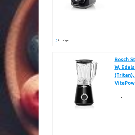
*
Anzeige
Bosch St
W, Edels
(Tritan)
VitaPow