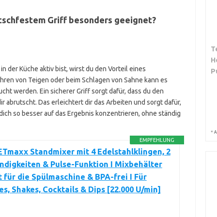
utschfestem Griff besonders geeignet?
T
H
 der Küche aktiv bist, wirst du den Vorteil eines
P
ühren von Teigen oder beim Schlagen von Sahne kann es
cht werden. Ein sicherer Griff sorgt dafür, dass du den
r abrutscht. Das erleichtert dir das Arbeiten und sorgt dafür,
 dich so besser auf das Ergebnis konzentrieren, ohne ständig
*
A
EMPFEHLUNG
maxx Standmixer mit 4 Edelstahlklingen, 2
digkeiten & Pulse-Funktion I Mixbehälter
 für die Spülmaschine & BPA-frei I Für
s, Shakes, Cocktails & Dips [22.000 U/min]