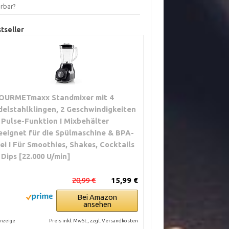
erbar?
tseller
OURMETmaxx Standmixer mit 4
delstahlklingen, 2 Geschwindigkeiten
 Pulse-Funktion I Mixbehälter
eeignet für die Spülmaschine & BPA-
rei I Für Smoothies, Shakes, Cocktails
 Dips [22.000 U/min]
20,99 €
15,99 €
Bei Amazon
ansehen
Preis inkl. MwSt., zzgl. Versandkosten
nzeige