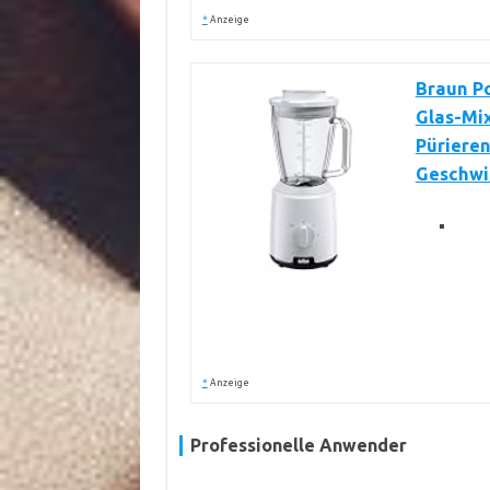
*
Anzeige
Braun Po
Glas-Mix
Pürieren
Geschwin
*
Anzeige
Professionelle Anwender