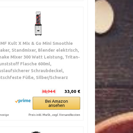
MF Kult X Mix & Go Mini Smoothie
aker, Standmixer, Blender elektrisch,
hake Mixer 300 Watt Leistung, Tritan-
unststoff Flasche 600ml,
uslaufsicherer Schraubdeckel,
utschfeste Füße, Silber/Schwarz
38,94 €
33,00 €
Bei Amazon
ansehen
Preis inkl. MwSt., zzgl. Versandkosten
nzeige