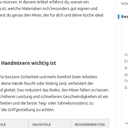
u müssen. In diesem Artikel erfährst du, warum ein
lief
g ist, welche Materialien sich besonders gut eignen und
dest du genau den Mixer, der für dich und deine Küche ideal
Bes
G
E
 Handmixern wichtig ist
&
g
ür bessere Sicherheit und mehr Komfort beim Arbeiten.
f
deine Hände feucht oder klebrig sind, verhindert der
&
d gleitet. Das reduziert das Risiko, den Mixer fallen zu lassen
ei höherer Leistung und schnelleren Geschwindigkeiten ist ein
arbeiten und die beste Teig- oder Sahnekonsistenz zu
f die Griffgestaltung zu achten.
*
A
ILE
NACHTEILE
BESONDERHEITEN