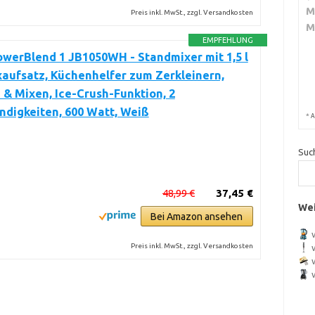
M
Preis inkl. MwSt., zzgl. Versandkosten
M
EMPFEHLUNG
werBlend 1 JB1050WH - Standmixer mit 1,5 l
aufsatz, Küchenhelfer zum Zerkleinern,
 & Mixen, Ice-Crush-Funktion, 2
digkeiten, 600 Watt, Weiß
*
A
Suc
48,99 €
37,45 €
Wei
Bei Amazon ansehen
Preis inkl. MwSt., zzgl. Versandkosten