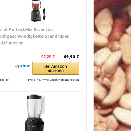
efal PerfectMix Essential
ochgeschwindigkeits-Standmixer,
ulsfunktion
92,28 €
69,90 €
Bei Amazon
ansehen
Preis inkl. MwSt., zzgl. Versandkosten
nzeige