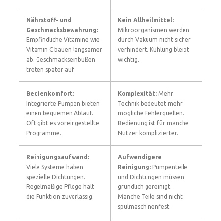
Nährstoff- und
Kein Allheilmittel:
Geschmacksbewahrung:
Mikroorganismen werden
Empfindliche Vitamine wie
durch Vakuum nicht sicher
Vitamin C bauen langsamer
verhindert. Kühlung bleibt
ab. Geschmackseinbußen
wichtig.
treten später auf.
Bedienkomfort:
Komplexität:
Mehr
Integrierte Pumpen bieten
Technik bedeutet mehr
einen bequemen Ablauf.
mögliche Fehlerquellen.
Oft gibt es voreingestellte
Bedienung ist für manche
Programme.
Nutzer komplizierter.
Reinigungsaufwand:
Aufwendigere
Viele Systeme haben
Reinigung:
Pumpenteile
spezielle Dichtungen.
und Dichtungen müssen
Regelmäßige Pflege hält
gründlich gereinigt.
die Funktion zuverlässig.
Manche Teile sind nicht
spülmaschinenfest.