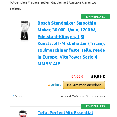
folgenden Fragen helfen dir, deine Situation klarer zu
sehen.
EMPFEHLUNG
Bosch Standmixer Smoothie
Maker, 30.000 U/min, 1200 W,
Edelstahl-Klingen, 1,5l
Kunststoff-Mixbehälter (Tritan),
spülmaschinenfeste Teile, Made
in Europe, VitaPower Serie 4
MMB6141B
94,99 €
59,99 €
Bei Amazon ansehen
*
Preis inkl. MwSt., zzgl. Versandkosten
Anzeige
EMPFEHLUNG
Tefal PerfectMix Essential