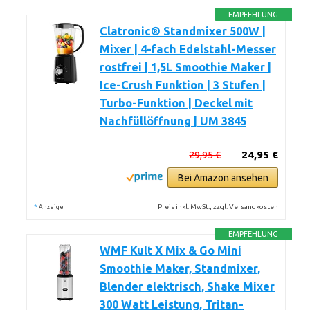
EMPFEHLUNG
Clatronic® Standmixer 500W |
Mixer | 4-fach Edelstahl-Messer
rostfrei | 1,5L Smoothie Maker |
Ice-Crush Funktion | 3 Stufen |
Turbo-Funktion | Deckel mit
Nachfüllöffnung | UM 3845
29,95 €
24,95 €
Bei Amazon ansehen
*
Preis inkl. MwSt., zzgl. Versandkosten
Anzeige
EMPFEHLUNG
WMF Kult X Mix & Go Mini
Smoothie Maker, Standmixer,
Blender elektrisch, Shake Mixer
300 Watt Leistung, Tritan-