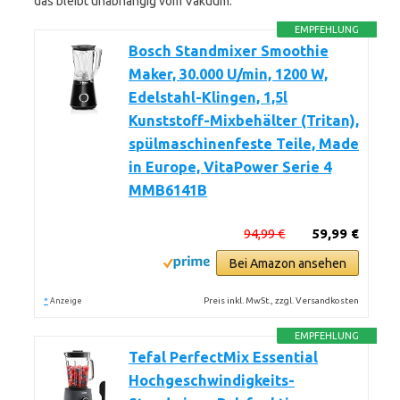
das bleibt unabhängig vom Vakuum.
EMPFEHLUNG
Bosch Standmixer Smoothie
Maker, 30.000 U/min, 1200 W,
Edelstahl-Klingen, 1,5l
Kunststoff-Mixbehälter (Tritan),
spülmaschinenfeste Teile, Made
in Europe, VitaPower Serie 4
MMB6141B
94,99 €
59,99 €
Bei Amazon ansehen
*
Preis inkl. MwSt., zzgl. Versandkosten
Anzeige
EMPFEHLUNG
Tefal PerfectMix Essential
Hochgeschwindigkeits-