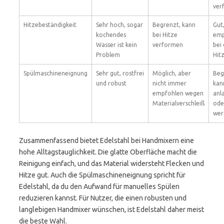
ver
Hitzebeständigkeit
Sehr hoch, sogar
Begrenzt, kann
Gut
kochendes
bei Hitze
emp
Wasser ist kein
verformen
bei 
Problem
Hit
Spülmaschineneignung
Sehr gut, rostfrei
Möglich, aber
Beg
und robust
nicht immer
kan
empfohlen wegen
anl
Materialverschleiß
ode
wer
Zusammenfassend bietet Edelstahl bei Handmixern eine
hohe Alltagstauglichkeit. Die glatte Oberfläche macht die
Reinigung einfach, und das Material widersteht Flecken und
Hitze gut. Auch die Spülmaschineneignung spricht für
Edelstahl, da du den Aufwand für manuelles Spülen
reduzieren kannst. Für Nutzer, die einen robusten und
langlebigen Handmixer wünschen, ist Edelstahl daher meist
die beste Wahl.