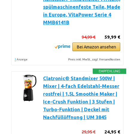
spülmaschinenfeste Teile, Made
in Europe, VitaPower Serie 4
MMB6141B
94,99 €
59,99 €
Bei Amazon ansehen
*
Preis inkl. MwSt., zzgl. Versandkosten
Anzeige
EMPFEHLUNG
Clatronic® Standmixer 500W |
Mixer | 4-fach Edelstahl-Messer
rostfrei | 1,5L Smoothie Maker |
Ice-Crush Funktion | 3 Stufen |
Turbo-Funktion | Deckel mit
Nachfüllöffnung | UM 3845
29,95 €
24,95 €