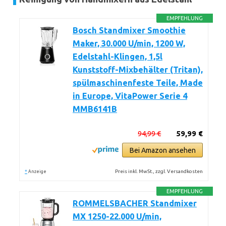
EMPFEHLUNG
Bosch Standmixer Smoothie
Maker, 30.000 U/min, 1200 W,
Edelstahl-Klingen, 1,5l
Kunststoff-Mixbehälter (Tritan),
spülmaschinenfeste Teile, Made
in Europe, VitaPower Serie 4
MMB6141B
94,99 €
59,99 €
Bei Amazon ansehen
*
Preis inkl. MwSt., zzgl. Versandkosten
Anzeige
EMPFEHLUNG
ROMMELSBACHER Standmixer
MX 1250-22.000 U/min,