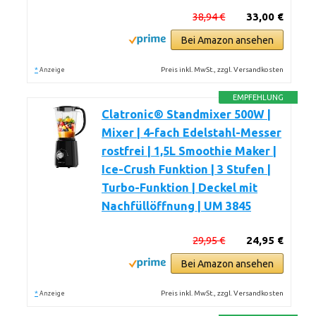
38,94 €
33,00 €
Bei Amazon ansehen
*
Preis inkl. MwSt., zzgl. Versandkosten
Anzeige
EMPFEHLUNG
Clatronic® Standmixer 500W |
Mixer | 4-fach Edelstahl-Messer
rostfrei | 1,5L Smoothie Maker |
Ice-Crush Funktion | 3 Stufen |
Turbo-Funktion | Deckel mit
Nachfüllöffnung | UM 3845
29,95 €
24,95 €
Bei Amazon ansehen
*
Preis inkl. MwSt., zzgl. Versandkosten
Anzeige