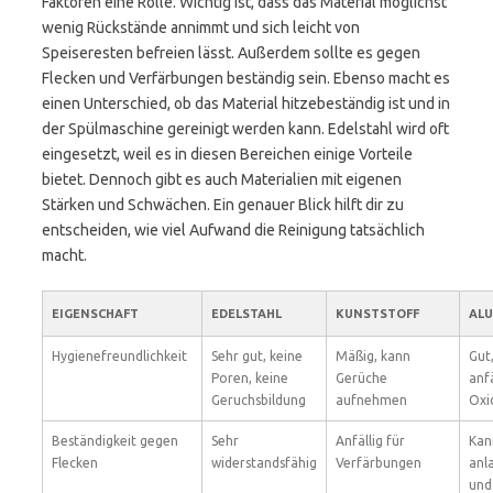
Faktoren eine Rolle. Wichtig ist, dass das Material möglichst
wenig Rückstände annimmt und sich leicht von
Speiseresten befreien lässt. Außerdem sollte es gegen
Flecken und Verfärbungen beständig sein. Ebenso macht es
einen Unterschied, ob das Material hitzebeständig ist und in
der Spülmaschine gereinigt werden kann. Edelstahl wird oft
eingesetzt, weil es in diesen Bereichen einige Vorteile
bietet. Dennoch gibt es auch Materialien mit eigenen
Stärken und Schwächen. Ein genauer Blick hilft dir zu
entscheiden, wie viel Aufwand die Reinigung tatsächlich
macht.
EIGENSCHAFT
EDELSTAHL
KUNSTSTOFF
AL
Hygienefreundlichkeit
Sehr gut, keine
Mäßig, kann
Gut
Poren, keine
Gerüche
anfä
Geruchsbildung
aufnehmen
Oxi
Beständigkeit gegen
Sehr
Anfällig für
Kan
Flecken
widerstandsfähig
Verfärbungen
anl
und