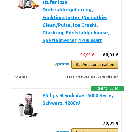
stufenlose
Drehzahlregulierung,
Funktionstasten (Smoothie,
Clean/Pulse, Ice Crush),
Glaskrug, Edelstahlgehäuse,
Spezialmesser, 1200 Watt
94,99 €
68,81 €
Bei Amazon ansehen
*
Preis inkl. MwSt., zzgl. Versandkosten
Anzeige
EMPFEHLUNG
Philips Standmixer 5000 Serie,
Schwarz, 1200W
79,99 €