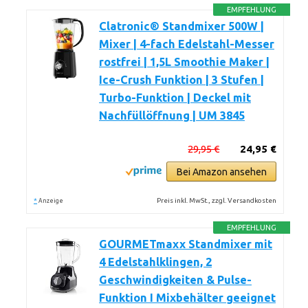
EMPFEHLUNG
Clatronic® Standmixer 500W |
Mixer | 4-fach Edelstahl-Messer
rostfrei | 1,5L Smoothie Maker |
Ice-Crush Funktion | 3 Stufen |
Turbo-Funktion | Deckel mit
Nachfüllöffnung | UM 3845
29,95 €
24,95 €
Bei Amazon ansehen
*
Preis inkl. MwSt., zzgl. Versandkosten
Anzeige
EMPFEHLUNG
GOURMETmaxx Standmixer mit
4 Edelstahlklingen, 2
Geschwindigkeiten & Pulse-
Funktion I Mixbehälter geeignet