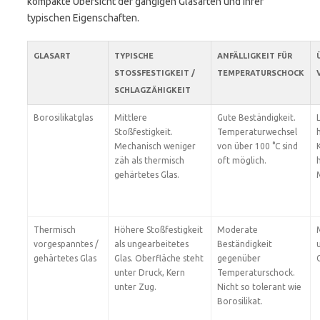
kompakte Übersicht der gängigen Glasarten und ihrer
typischen Eigenschaften.
GLASART
TYPISCHE
ANFÄLLIGKEIT FÜR
STOSSFESTIGKEIT / S
TEMPERATURSCHOCK
CHLAGZÄHIGKEIT
Borosilikatglas
Mittlere
Gute Beständigkeit.
Stoßfestigkeit.
Temperaturwechsel
Mechanisch weniger
von über 100 °C sind
zäh als thermisch
oft möglich.
gehärtetes Glas.
Thermisch
Höhere Stoßfestigkeit
Moderate
vorgespanntes /
als ungearbeitetes
Beständigkeit
gehärtetes Glas
Glas. Oberfläche steht
gegenüber
unter Druck, Kern
Temperaturschock.
unter Zug.
Nicht so tolerant wie
Borosilikat.