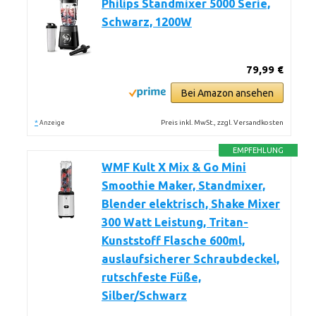
Philips Standmixer 5000 Serie,
Schwarz, 1200W
79,99 €
Bei Amazon ansehen
*
Preis inkl. MwSt., zzgl. Versandkosten
Anzeige
EMPFEHLUNG
WMF Kult X Mix & Go Mini
Smoothie Maker, Standmixer,
Blender elektrisch, Shake Mixer
300 Watt Leistung, Tritan-
Kunststoff Flasche 600ml,
auslaufsicherer Schraubdeckel,
rutschfeste Füße,
Silber/Schwarz