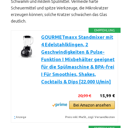
Schwamm und mildem Spülmittel. Vermeide harte
Scheuermittel und spitze Werkzeuge, die Mikrokratzer
erzeugen können; solche Kratzer schwächen das Glas
deutlich.
EMPFEHLUNG
GOURMETmaxx Standmixer mit
4 Edelstahlklingen, 2
Geschwindigkeiten & Pulse-
Funktion I Mixbehälter geeignet
für die Spülmaschine & BPA-frei
I Für Smoothies, Shakes,
Cocktails & Dips [22.000 U/min]
20,99 €
15,99 €
Bei Amazon ansehen
*
Preis inkl. MwSt., zzgl. Versandkosten
Anzeige