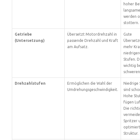
hoher Be
langsame
werden o
stottern.
Getriebe
Übersetzt Motordrehzahl in
Gute
(Untersetzung)
passende Drehzahl und Kraft
Übersetz
am Aufsatz.
mehr Kraf
niedrige
Stufen. D
wichtig b
schweren
Drehzahlstufen
Ermöglichen die Wahl der
Niedrige 
Umdrehungsgeschwindigkeit.
sind scho
Hohe Stu
fügen Luf
Die richt
vermeide
Spritzer 
optimier
Struktur.