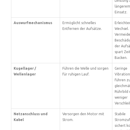
Leistung 
längere
Einsatz.
Auswurfmechanismus
Ermöglicht schnelles
Erleichte
Entfernen der Aufsätze.
Wechsel.
Vermeide
Beschädi
der Aufs
spart Zei
Backen.
Kugellager /
Führen die Welle und sorgen
Geringe
Wellenlager
für ruhigen Lauf.
Vibratio
führen z
gleichmä
Rührbild
weniger
Verschlei
Netzanschluss und
Versorgen den Motor mit
Stabile
Kabel
Strom.
Stromzu
sichert k