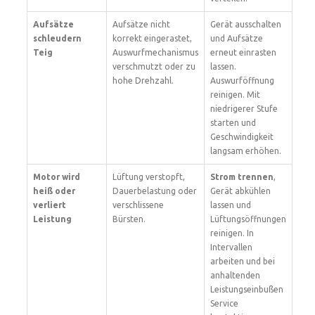
Aufsätze
Aufsätze nicht
Gerät ausschalten
schleudern
korrekt eingerastet,
und Aufsätze
Teig
Auswurfmechanismus
erneut einrasten
verschmutzt oder zu
lassen.
hohe Drehzahl.
Auswurföffnung
reinigen. Mit
niedrigerer Stufe
starten und
Geschwindigkeit
langsam erhöhen.
Motor wird
Lüftung verstopft,
Strom trennen
,
heiß oder
Dauerbelastung oder
Gerät abkühlen
verliert
verschlissene
lassen und
Leistung
Bürsten.
Lüftungsöffnungen
reinigen. In
Intervallen
arbeiten und bei
anhaltenden
Leistungseinbußen
Service