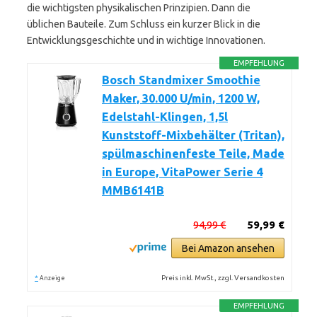
die wichtigsten physikalischen Prinzipien. Dann die
üblichen Bauteile. Zum Schluss ein kurzer Blick in die
Entwicklungsgeschichte und in wichtige Innovationen.
EMPFEHLUNG
Bosch Standmixer Smoothie
Maker, 30.000 U/min, 1200 W,
Edelstahl-Klingen, 1,5l
Kunststoff-Mixbehälter (Tritan),
spülmaschinenfeste Teile, Made
in Europe, VitaPower Serie 4
MMB6141B
94,99 €
59,99 €
Bei Amazon ansehen
*
Preis inkl. MwSt., zzgl. Versandkosten
Anzeige
EMPFEHLUNG