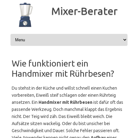
Zum
Inhalt
Mixer-Berater
springen
Wie funktioniert ein
Handmixer mit Rührbesen?
Du stehst in der Küche und willst schnell einen Kuchen
vorbereiten, Eiweiß steif schlagen oder einen Rührteig
ansetzen. Ein
Handmixer mit Rührbesen
ist dafür oft das
passende Werkzeug. Doch manchmal klappt das Ergebnis
nicht. Der Teig wird zäh. Das Eiweiß bleibt weich. Die
Aufsätze sitzen wackelig. Oder du bist unsicher bei
Geschwindigkeit und Dauer. Solche Fehler passieren oft.
Viele Anwender kennen nicht genau den
Aufbau
eines