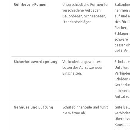
Rührbesen-Formen
Unterschiedliche Formen für
Ballonbe
verschiedene Aufgaben.
nehmen vi
Ballonbesen, Schneebesen,
auf und 
Standardschläger.
sich für 
Flachere
Schläger
schwere 
besser o
viel Luft.
Sicherheitsverriegelung
Verhindert ungewolltes
Schützt 
Lösen der Aufsätze oder
Unfällen.
Einschalten.
Verhinde
Schäden
Gerät du
blockier
Aufsätze
Gehäuse und Lüftung
Schützt Innenteile und führt
Gute Bel
die Wärme ab.
verhinde
Überhitz
Konsequ