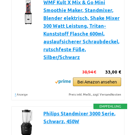
WMF Kult X Mix & Go Mini
Smoothie Maker, Standmixer,
Blender elektrisch, Shake Mixer
300 Watt Leistung, Tritan-
Kunststoff Flasche 600ml,
auslaufsicherer Schraubdeckel,
rutschfeste Füße,
Silber/Schwarz
38,94 €
33,00 €
Bei Amazon ansehen
*
Preis inkl. MwSt., zzgl. Versandkosten
Anzeige
EMPFEHLUNG
Philips Standmixer 3000 Serie,
Schwarz, 450W