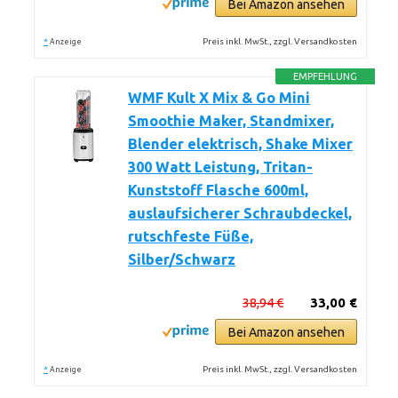
Bei Amazon ansehen
*
Preis inkl. MwSt., zzgl. Versandkosten
Anzeige
EMPFEHLUNG
WMF Kult X Mix & Go Mini
Smoothie Maker, Standmixer,
Blender elektrisch, Shake Mixer
300 Watt Leistung, Tritan-
Kunststoff Flasche 600ml,
auslaufsicherer Schraubdeckel,
rutschfeste Füße,
Silber/Schwarz
38,94 €
33,00 €
Bei Amazon ansehen
*
Preis inkl. MwSt., zzgl. Versandkosten
Anzeige