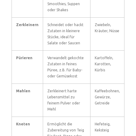
Smoothies, Suppen
oder Shakes
Zerkleinern
Schneidet oder hackt
Zwiebeln,
Zutaten in kleinere
Kräuter, Nüsse
Stücke, ideal für
Salate oder Saucen
Pürieren
Verwandelt gekochte
Kartoffeln,
Zutaten in feines
Karotten,
Püree, z.B. für Baby-
Kürbis
oder Gemüsekost
Mahlen
Zerkleinert harte
Kaffeebohnen,
Lebensmittel zu
Gewürze,
feinem Pulver oder
Getreide
Mehl
Kneten
Ermöglicht die
Hefeteig,
Zubereitung von Teig
Keksteig