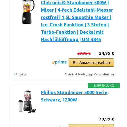
Clatronic® Standmixer 500W |
Mixer | 4-fach Edelstahl-Messer
rostfrei | 1,5L Smoothie Maker |
Ice-Crush Funktion | 3 Stufen |
Turbo-Funktion | Deckel mit
Nachfüllöffnung | UM 3845
29,95 €
24,95 €
Bei Amazon ansehen
*
Preis inkl. MwSt., zzgl. Versandkosten
Anzeige
EMPFEHLUNG
Philips Standmixer 5000 Serie,
Schwarz, 1200W
79,99 €