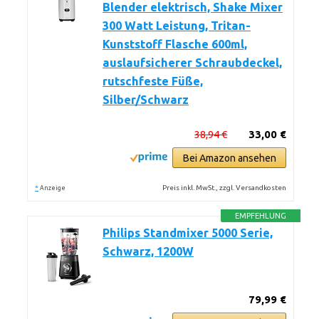
Blender elektrisch, Shake Mixer
300 Watt Leistung, Tritan-
Kunststoff Flasche 600ml,
auslaufsicherer Schraubdeckel,
rutschfeste Füße,
Silber/Schwarz
38,94 €
33,00 €
Bei Amazon ansehen
*
Preis inkl. MwSt., zzgl. Versandkosten
Anzeige
EMPFEHLUNG
Philips Standmixer 5000 Serie,
Schwarz, 1200W
79,99 €